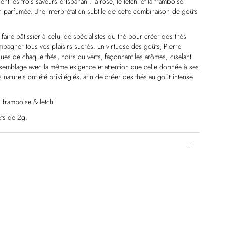
ent les trois saveurs d’Ispahan : la rose, le letchi et la framboise
n parfumée. Une interprétation subtile de cette combinaison de goûts
faire pâtissier à celui de spécialistes du thé pour créer des thés
pagner tous vos plaisirs sucrés. En virtuose des goûts, Pierre
ues de chaque thés, noirs ou verts, façonnant les arômes, ciselant
semblage avec la même exigence et attention que celle donnée à ses
 naturels ont été privilégiés, afin de créer des thés au goût intense
 framboise & letchi
ts de 2g.