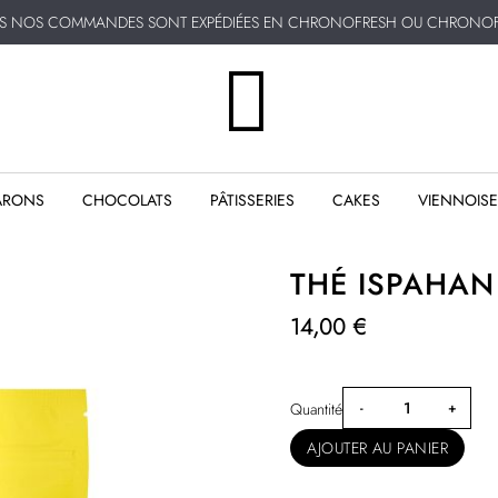
ES NOS COMMANDES SONT EXPÉDIÉES EN CHRONOFRESH OU CHRONOF
NOS PÂTISSERIES SONT DISPONIBLES POUR UN
RETRAIT EN BOUTIQUE !
ARONS
CHOCOLATS
PÂTISSERIES
CAKES
VIENNOISE
THÉ ISPAHAN
14,00 €
Quantité
AJOUTER AU PANIER