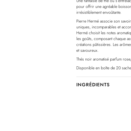
Une fantaisie de thé où s’entrelac
pour offrir une agréable boisso
irrésistiblement envoûtante.
Pierre Hermé associe son savoir-
uniques, incomparables et accom
Hermé choisit les notes aromatiq
les goûts, composant chaque as
créations pâtissières. Les arômes
et savoureux.
Thés noir aromatisé parfum rose,
Disponible en boîte de 20 sache
INGRÉDIENTS