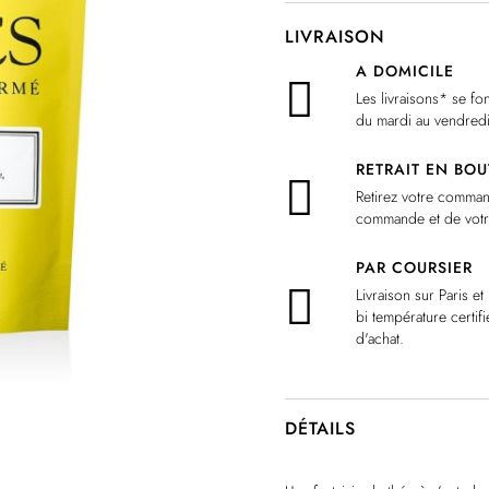
LIVRAISON
A DOMICILE
Les livraisons* se f
du mardi au vendredi 
RETRAIT EN BOU
Retirez votre comma
commande et de votre
PAR COURSIER
Livraison sur Paris 
bi température certif
d'achat.
DÉTAILS