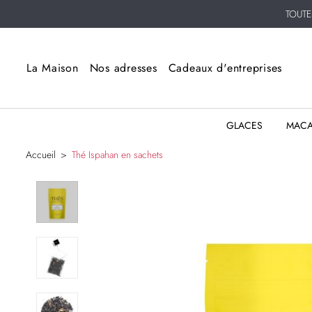
TOUT
La Maison
Nos adresses
Cadeaux d'entreprises
GLACES
MAC
Accueil
Thé Ispahan en sachets
Passer
à
la
fin
de
la
galerie
d’images